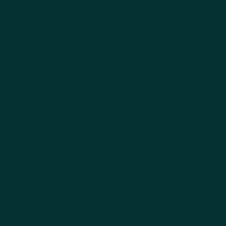
Om de wervelbeweging,
zenuwfunctie te verbeteren en
irritatie en pijn te verminderen
Zachte en snelle technieken om
pijnloos de beweging te herstellen
en pijn te verminderen