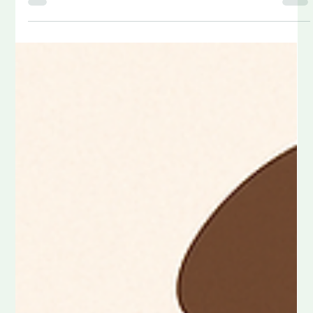
Arm Pijn vanuit de Nek: Een
Chiropractisch Perspectief op
Onderliggende Oorzaken
Armpijn wordt vaak gezien als een lokaal probleem—
iets spieraals, een gewrichtsprobleem of
overbelasting. Maar in veel gevallen ligt de...