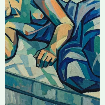
De Beste Slaaphouding: Wat zorgt
voor de meest rustgevende
nachtrust
In onze drukke, moderne levensstijl raakt slaap vaak
op de achtergrond door werk, sociale verplichtingen
en eindeloze to-do lijstjes....