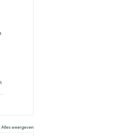
n 
n 
Alles weergeven