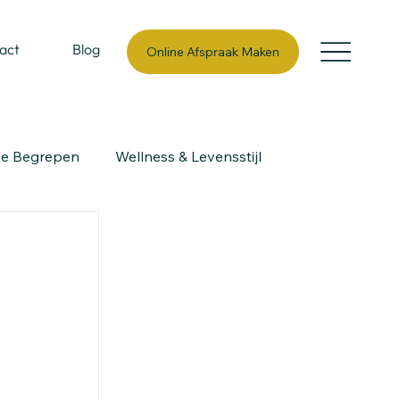
act
Blog
Online Afspraak Maken
ie Begrepen
Wellness & Levensstijl