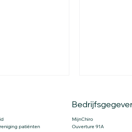
Bedrijfsgegeve
id
MijnChiro
eniging patiënten
Ouverture 91A