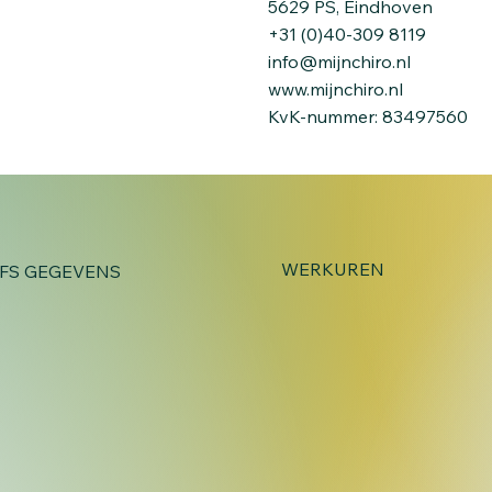
 Pijn vanuit de Nek: Een
Wat Zijn Mogelijk
5629 PS, Eindhoven
ropractisch Perspectief
van Stekende Pijn 
+31 (0)40-309 8119
Onderliggende
Onderrug?
info@mijnchiro.nl
zaken
www.mijnchiro.nl
KvK-nummer: 83497560
WERKUREN
JFS GEGEVENS