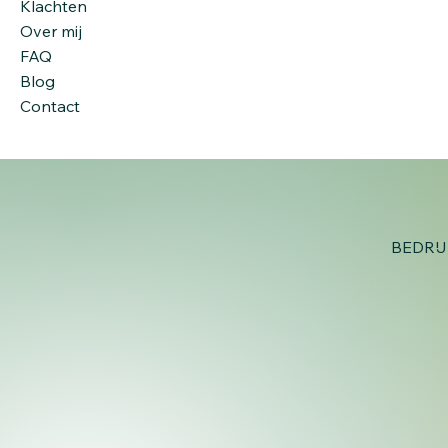
Voordelen van Achteruit
Arm
Klachten
Lopen: Boost voor Brein,
Chi
Over mij
Balans en Lichaam
op 
FAQ
Oor
Blog
Contact
BEDRI