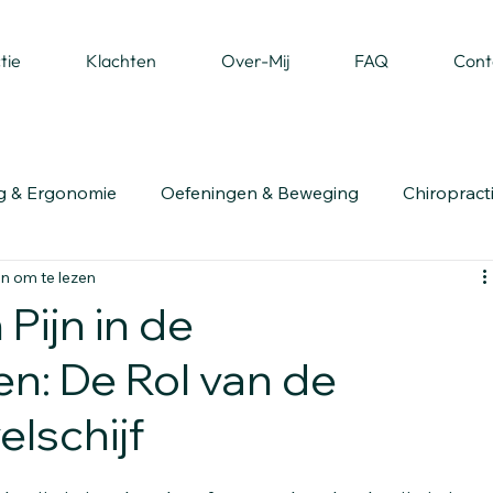
tie
Klachten
Over-Mij
FAQ
Cont
g & Ergonomie
Oefeningen & Beweging
Chiropract
n om te lezen
Pijn in de
n: De Rol van de
elschijf