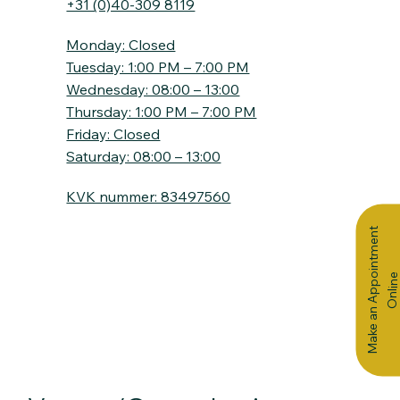
+31 (0)40-309 8119
Monday: Closed
Tuesday: 1:00 PM – 7:00 PM
Wednesday: 08:00 – 13:00
Thursday: 1:00 PM – 7:00 PM
Friday: Closed
Saturday: 08:00 – 13:00
KVK nummer: 83497560
M
a
k
e
a
n
A
p
p
i
n
t
m
e
n
t
O
n
l
i
n