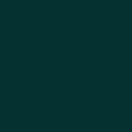
Om de wervelbeweging,
zenuwfunctie te verbeteren en
irritatie en pijn te verminderen
Zachte en snelle technieken om
pijnloos de beweging te herstellen
en pijn te verminderen
Gericht op ondersteuning van de
behandeling