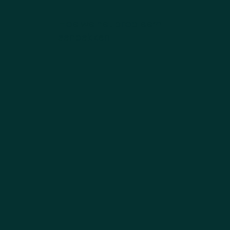
Hoe we het probleem
aanpakken