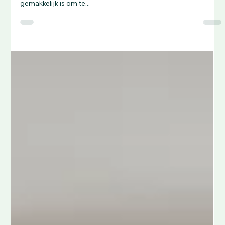
Stekende Pijn in de Onderrug?
stekende pijn on de rug Stekende pijn in de onderrug kan
scherp, plotseling en soms verontrustend zijn. Hoewel het
gemakkelijk is om te...